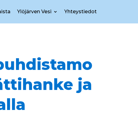
ista
Ylöjärven Vesi
Yhteystiedot
npuhdistamo
ttihanke ja
alla