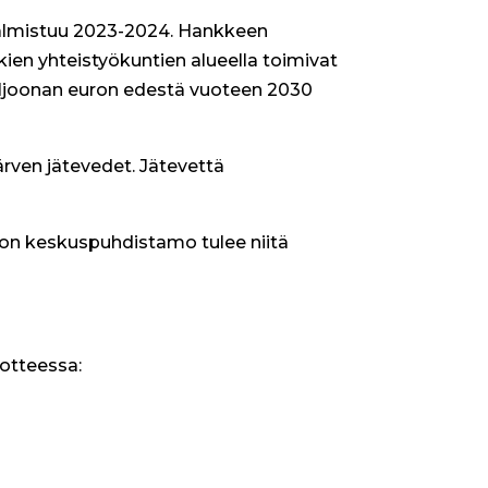
almistuu 2023-2024. Hankkeen
ien yhteistyökuntien alueella toimivat
iljoonan euron edestä vuoteen 2030
rven jätevedet. Jätevettä
on keskuspuhdistamo tulee niitä
dotteessa: