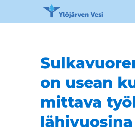
Hyppää sisältöön
Sulkavuore
on usean ku
mittava työ
lähivuosina