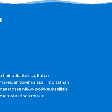
u
ä häiriötilanteissa, kuten
märeiden tulvimisissa. Ilmoitathan
maastossa näkyy poikkeuksellisia
umerosta ei saa muuta