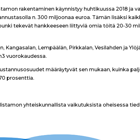
amon rakentaminen käynnistyy huhtikuussa 2018 ja v
nustasolla n. 300 miljoonaa euroa. Tämän lisäksi kaikk
unki tekevät hankkeeseen liittyviä omia töitä 20-30 m
Kangasalan, Lempäälän, Pirkkalan, Vesilahden ja Ylöjä
 m3 vuorokaudessa.
ustannusosuudet määräytyvät sen mukaan, kuinka palj
0 prosenttia.
istamon yhteiskunnallista vaikutuksista oheisessa tie