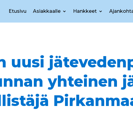
Etusivu
Asiakkaalle
Hankkeet
Ajankohta
n uusi jätevede
nnan yhteinen jä
llistäjä Pirkanma