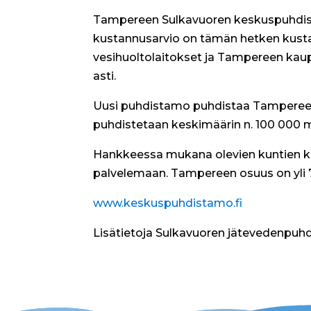
Tampereen Sulkavuoren keskuspuhdist
kustannusarvio on tämän hetken kustan
vesihuoltolaitokset ja Tampereen kaup
asti.
Uusi puhdistamo puhdistaa Tampereen, 
puhdistetaan keskimäärin n. 100 000
Hankkeessa mukana olevien kuntien k
palvelemaan. Tampereen osuus on yli 7
www.keskuspuhdistamo.fi
Lisätietoja Sulkavuoren jätevedenpuhd